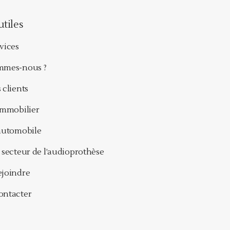
utiles
vices
mmes-nous ?
 clients
immobilier
'automobile
 secteur de l’audioprothèse
ejoindre
ontacter