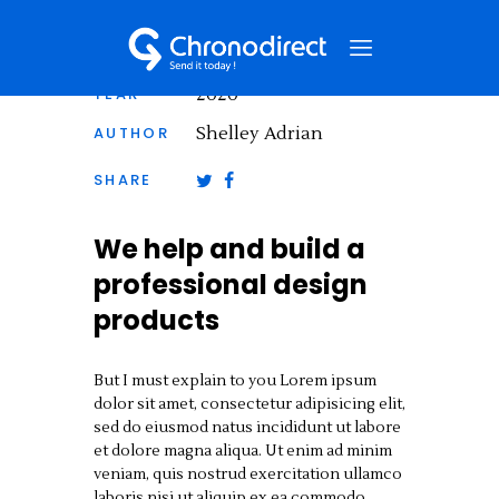
CLIENT
Edward Lee
YEAR
2020
AUTHOR
Shelley Adrian
NOS SERVICES
SHARE
QUI SOMMES-NOUS ?
NOS CAS CLIENTS
We help and build a
NOUS CONTACTER
professional design
products
But I must explain to you Lorem ipsum
dolor sit amet, consectetur adipisicing elit,
sed do eiusmod natus incididunt ut labore
et dolore magna aliqua. Ut enim ad minim
veniam, quis nostrud exercitation ullamco
laboris nisi ut aliquip ex ea commodo