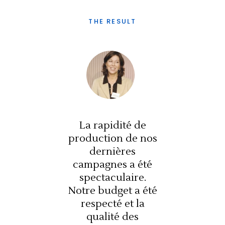
THE RESULT
é de
La rapidité de
La 
de nos
production de nos
produ
s
dernières
a été
campagnes a été
camp
ire.
spectaculaire.
spe
 a été
Notre budget a été
Notre
t la
respecté et la
res
es
qualité des
q