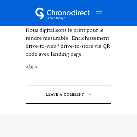
Print
Nous digitalisons le print pour le
rendre mesurable ! Enrichissement
NOS SERVICES
drive-to-web / drive-to-store via QR
QUI SOMMES-NOUS ?
code avec landing page.
NOS CAS CLIENTS
<br>
NOUS CONTACTER
LEAVE A COMMENT