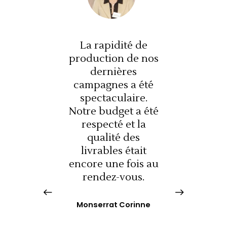
é de
La rapidité de
La 
de nos
production de nos
produ
s
dernières
a été
campagnes a été
camp
ire.
spectaculaire.
spe
 a été
Notre budget a été
Notre
t la
respecté et la
res
es
qualité des
q
tait
livrables était
liv
ois au
encore une fois au
encor
. Le
rendez-vous.
ren
sant a
plus 
ster
été
Monserrat Corinne
ui a
dot
Directrice Marketing Audika France