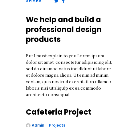
SHARE
We help and build a
professional design
products
But I must explain to you Lorem ipsum
dolor sit amet, consectetur adipisicing elit,
sed do eiusmod natus incididunt ut labore
et dolore magna aliqua. Ut enim ad minim
veniam, quis nostrud exercitation ullamco
laboris nisi ut aliquip ex ea commodo
architecto consequat.
Cafeteria Project
Admin
Projects
juin 24, 2019
0
Share