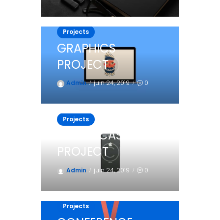
Projects
GRAPHICS
PROJECT
Admin
juin 24, 2019
0
Projects
PHONE CASE
PROJECT
Admin
juin 24, 2019
0
Projects