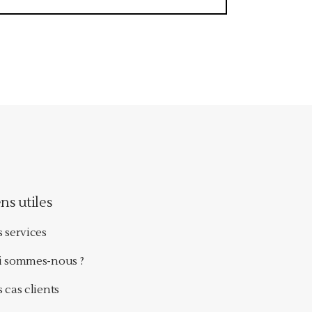
ns utiles
 services
i sommes-nous ?
 cas clients