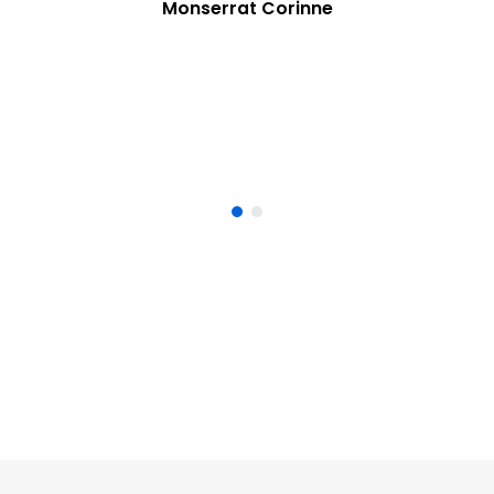
Monserrat Corinne
Directrice Marketing Audika France