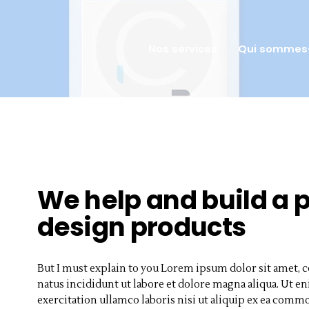
NOS SERVICES
QUI SOMMES-
Nos services
Qui sommes
NOUS ?
NOS CAS CLIENTS
NOUS
CONTACTER
We help and build a 
design products
But I must explain to you Lorem ipsum dolor sit amet, c
natus incididunt ut labore et dolore magna aliqua. Ut 
exercitation ullamco laboris nisi ut aliquip ex ea comm