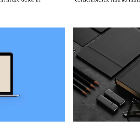
 iriure dolor in
consemolestie nim ad mini