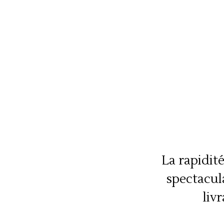
La rapidit
spectacula
liv