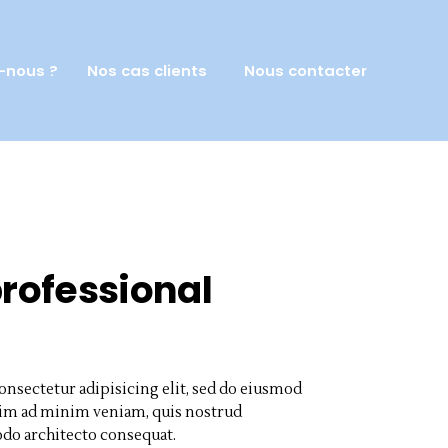
-nous ?
Nos cas clients
Nous contacter
professional
onsectetur adipisicing elit, sed do eiusmod
enim ad minim veniam, quis nostrud
odo architecto consequat.