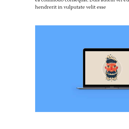
ea commodo consequat. Duis autem vel eum
hendrerit in vulputate velit esse